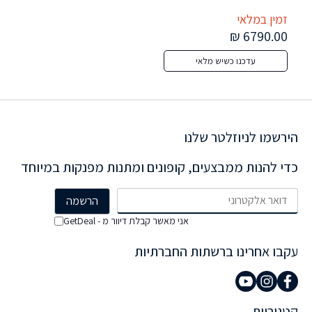
(1920×1200) TOUCHSCREEN IPS WIn11 Pro IR 
זמין במלאי
זמי
Webcam BLACK Backlit Keyboard FP Reader
7 ₪
6790.00 ₪
עדכנו כשיש מלאי
הירשמו לניוזלטר שלנו
כדי להנות ממבצעים, קופונים ומתנות מפנקות במיוחד
אני מאשר קבלת דיוור מ - GetDeal
עקבו אחרינו ברשתות החברתיות
קטגוריות