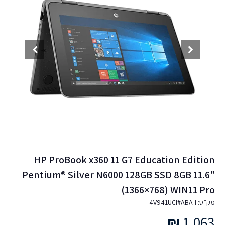
HP ProBook x360 11 G7 Education Edition
Pentium® Silver N6000 128GB SSD 8GB 11.6"
(1366×768) WIN11 Pro
מק”ט: 4V941UCI#ABA-I
₪
1,063