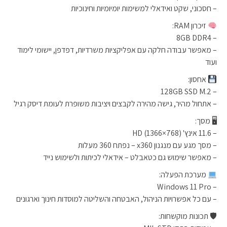
– חסכוני, שקט ואידאלי למשימות יומיומיות וחינוכיות
זיכרון RAM:
– 8GB DDR4
– מאפשר עבודה חלקה עם אפליקציות משרדיות, דפדפן, יישומי לימוד
ועוד
אחסון:
– 128GB SSD M.2
– אתחול מהיר, גישה מהירה לקבצים ויציבות משופרת לעומת דיסק רגיל
🖥 מסך:
– 11.6 אינץ' HD (1366×768)
– מסך מגע עם מנגנון x360 – נפתח 360 מעלות
– מאפשר שימוש גם כטאבלט – אידאלי לכיתות ולשימוש נייד
מערכת הפעלה:
– Windows 11 Pro
– עם כל אפשרויות הניהול, האבטחה והשליטה למוסדות חינוך וארגונים
🛡 תכונות מוקשחות: