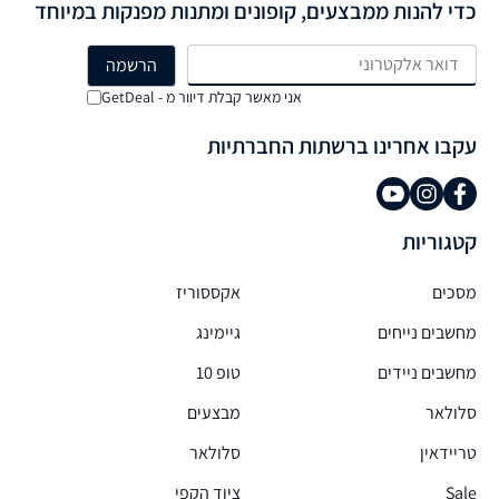
כדי להנות ממבצעים, קופונים ומתנות מפנקות במיוחד
אני מאשר קבלת דיוור מ - GetDeal
עקבו אחרינו ברשתות החברתיות
קטגוריות
מסכים
אקססוריז
מחשבים נייחים
גיימינג
מחשבים ניידים
טופ 10
סלולאר
מבצעים
טריידאין
סלולאר
Sale
ציוד הקפי