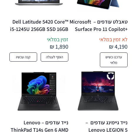
טאבלט עודפים –  Microsoft 
Dell Latitude 5420 Core™ 
i5-1245U 256GB SSD 16GB 
Surface Pro 11 Copilot+ 
14" FHD (1920 x 1080) 
Snapdragon® X Elite 
לא זמין במלאי
זמין במלאי
512GB SSD 16GB 13" 
WIN11 Pro – מחשב נייד 
1,890 ₪
4,190 ₪
(2880×1920) 
מחודש
עדכנו כשיש
הוסף לעגלה
קנה עכשיו
TOUCHSCREEN WIN11 2 
מלאי
Cameras SAPPHIRE
נייד גיימינג עודפים  – 
נייד עודפים – Lenovo 
ThinkPad T14s Gen 6 AMD 
Lenovo LEGION 5 