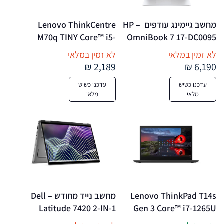
מחשב גיימינג עודפים  – HP 
Lenovo ThinkCentre 
M70q TINY Core™ i5-
OmniBook 7 17-DC0095 
10400T 256GB SSD 16GB 
Core™ Ultra 9 288V 2TB 
לא זמין במלאי
לא זמין במלאי
WIN11 Pro Keyboard 
SSD 32GB 17.3" 
2,189 ₪
6,190 ₪
(1920×1080) 
Mouse BLACK – מחשב נייד 
עדכנו כשיש
עדכנו כשיש
TOUCHSCREEN WIN11 
מחודש
מלאי
מלאי
NVIDIA® RTX 4050 
61442MB SILVER Backlit 
Keyboard US Sales Only
Lenovo ThinkPad T14s 
מחשב נייד מחודש – Dell 
Latitude 7420 2-IN-1 
Gen 3 Core™ i7-1265U 
Core™ i5-1145G7 256GB 
256GB SSD 32GB 14" 