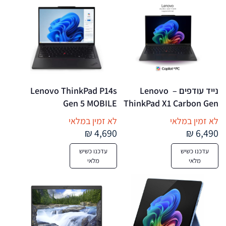
Backlit Keyboard FP 
Reader
נייד עודפים –  Lenovo 
Lenovo ThinkPad P14s 
Gen 5 MOBILE 
ThinkPad X1 Carbon Gen 
WORKSTATION Core™ 
13 Aura Edition Core™ 
לא זמין במלאי
לא זמין במלאי
Ultra 5 135H 512GB SSD 
Ultra 7 255U 1TB SSD 
4,690 ₪
6,490 ₪
32GB 14.5″ WUXGA 
32GB 14" WUXGA 
עדכנו כשיש
עדכנו כשיש
(1920×1200) IPS WIN11 
(1920×1200) 
מלאי
מלאי
Pro IR Webcam BLACK 
TOUCHSCREEN IPS WIN11 
Backlit keyboard FP 
Pro IR Webcam ECLIPSE 
Reader NEW OPEN BOX
BLACK Backlit Keyboard 
FP Reader