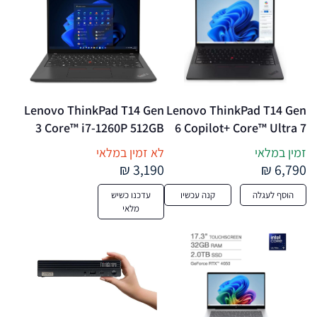
Lenovo ThinkPad T14 Gen 
Lenovo ThinkPad T14 Gen 
3 Core™ i7-1260P 512GB 
6 Copilot+ Core™ Ultra 7 
SSD 16GB 14" WUXGA 
258V 512GB SSD 32GB 14" 
זמין במלאי
לא זמין במלאי
(1920×1200) WIN11 Pro 
WUXGA (1920×1200) IPS 
3,190 ₪
6,790 ₪
WIN11 Pro IR Webcam 
BLACK – מחשב נייד מחודש
הוסף לעגלה
קנה עכשיו
עדכנו כשיש
BLACK Backlit Keyboard 
מלאי
FP Reader