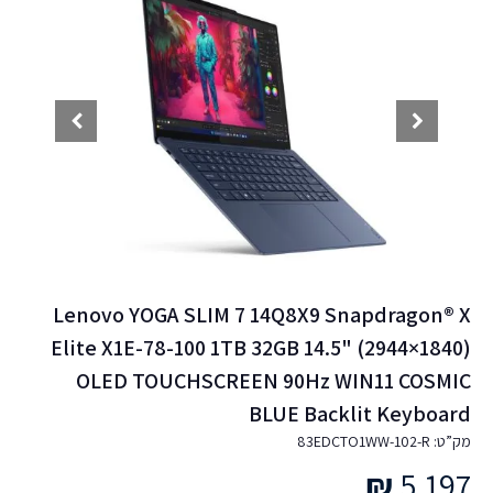
Lenovo YOGA SLIM 7 14Q8X9 Snapdragon® X
Elite X1E-78-100 1TB 32GB 14.5" (2944×1840)
OLED TOUCHSCREEN 90Hz WIN11 COSMIC
BLUE Backlit Keyboard
מק”ט: 83EDCTO1WW-102-R
₪
5,197