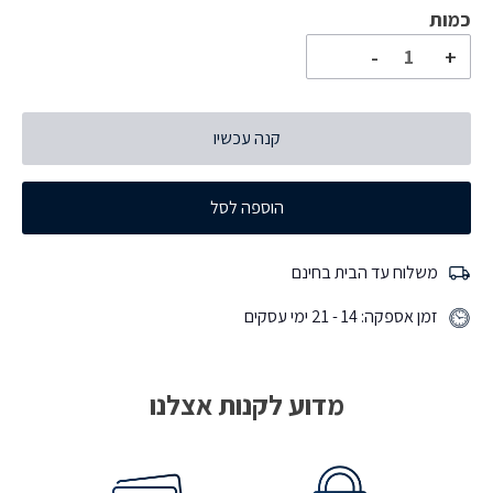
כמות
כמות
-
+
של
Acer
NITRO
קנה עכשיו
V
16
הוספה לסל
ANV16-
61-
R8UE
משלוח עד הבית בחינם
GAMING
זמן אספקה: 14 - 21 ימי עסקים
AMD
Ryzen™
AI
7
מדוע לקנות אצלנו
350
1TB
SSD