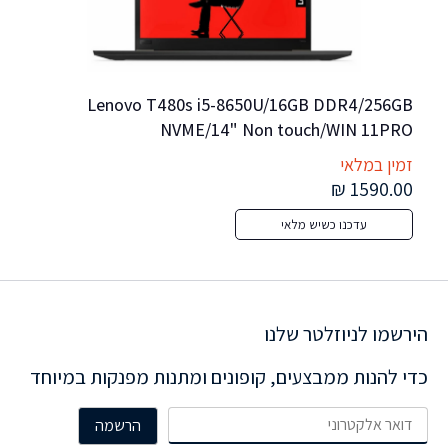
Lenovo T480s i5-8650U/16GB DDR4/256GB 
HP OMEN 16-AM0017 GAMING League of Legends 
NVME/14" Non touch/WIN 11PRO
(1920×1200) 165Hz WIN11 NVIDIA® 5060 8192MB 
זמין במלאי
זמי
rd
0 ₪
1590.00 ₪
עדכנו כשיש מלאי
הירשמו לניוזלטר שלנו
כדי להנות ממבצעים, קופונים ומתנות מפנקות במיוחד