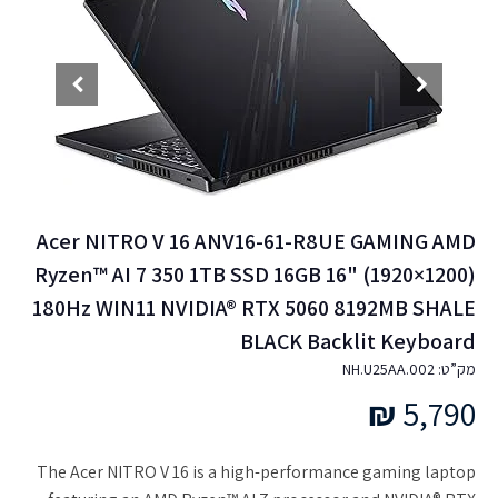
Acer NITRO V 16 ANV16-61-R8UE GAMING AMD
Ryzen™ AI 7 350 1TB SSD 16GB 16" (1920×1200)
180Hz WIN11 NVIDIA® RTX 5060 8192MB SHALE
BLACK Backlit Keyboard
מק”ט: NH.U25AA.002
₪
5,790
The Acer NITRO V 16 is a high-performance gaming laptop