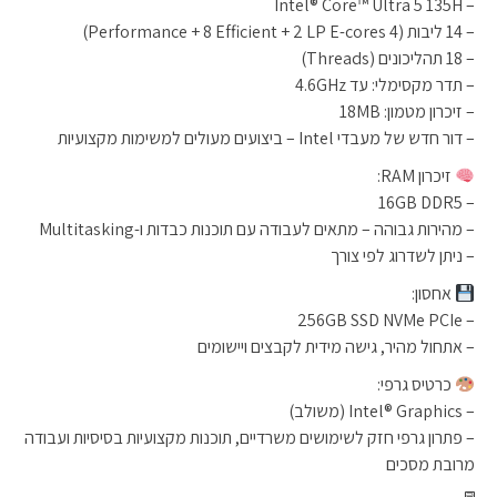
– Intel® Core™ Ultra 5 135H
– 14 ליבות (4 Performance + 8 Efficient + 2 LP E-cores)
– 18 תהליכונים (Threads)
– תדר מקסימלי: עד 4.6GHz
– זיכרון מטמון: 18MB
– דור חדש של מעבדי Intel – ביצועים מעולים למשימות מקצועיות
זיכרון RAM:
– 16GB DDR5
– מהירות גבוהה – מתאים לעבודה עם תוכנות כבדות ו-Multitasking
– ניתן לשדרוג לפי צורך
אחסון:
– 256GB SSD NVMe PCIe
– אתחול מהיר, גישה מידית לקבצים ויישומים
כרטיס גרפי:
– Intel® Graphics (משולב)
– פתרון גרפי חזק לשימושים משרדיים, תוכנות מקצועיות בסיסיות ועבודה
מרובת מסכים