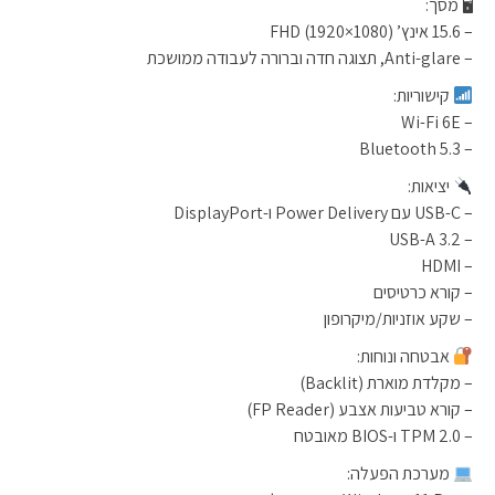
🖥 מסך:
– 15.6 אינץ’ FHD (1920×1080)
– Anti-glare, תצוגה חדה וברורה לעבודה ממושכת
קישוריות:
– Wi-Fi 6E
– Bluetooth 5.3
יציאות:
– USB-C עם Power Delivery ו-DisplayPort
– USB-A 3.2
– HDMI
– קורא כרטיסים
– שקע אוזניות/מיקרופון
אבטחה ונוחות:
– מקלדת מוארת (Backlit)
– קורא טביעות אצבע (FP Reader)
– TPM 2.0 ו-BIOS מאובטח
מערכת הפעלה: