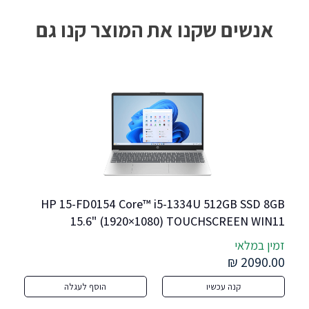
אנשים שקנו את המוצר קנו גם
8-
HP 15-FD0154 Core™ i5-1334U 512GB SSD 8GB 
15.6" (1920×1080) TOUCHSCREEN WIN11 
NATURAL SILVER
זמין במלאי
זמי
OX
6 ₪
2090.00 ₪
קנה עכשיו
הוסף לעגלה