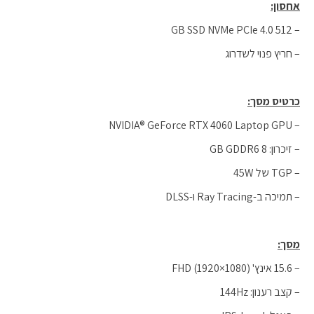
אחסון:
– GB SSD NVMe PCIe 4.0 512
– חריץ פנוי לשדרוג
כרטיס מסך:
– NVIDIA® GeForce RTX 4060 Laptop GPU
– זיכרון: GB GDDR6 8
– TGP של 45W
– תמיכה ב-Ray Tracing ו-DLSS
מסך:
– 15.6 אינץ' FHD (1920×1080)
– קצב רענון: 144Hz