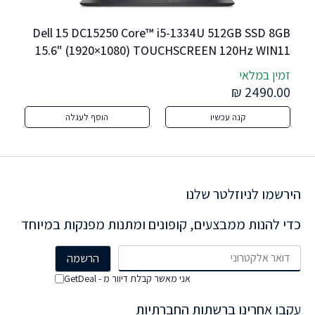
Dell 15 DC15250 Core™ i5-1334U 512GB SSD 8GB 
15.6" (1920×1080) TOUCHSCREEN 120Hz WIN11 
CARBON BLACK NEW
זמין במלאי
זמי
rd
0 ₪
2490.00 ₪
קנה עכשיו
הוסף לעגלה
הירשמו לניוזלטר שלנו
כדי להנות ממבצעים, קופונים ומתנות מפנקות במיוחד
אני מאשר קבלת דיוור מ - GetDeal
עקבו אחרינו ברשתות החברתיות