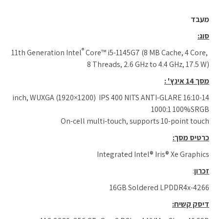
מעבד
סוג
:
®
Core™ i5-1145G7 (8 MB Cache, 4 Core,
​ 11th Generation Intel
8 Threads, 2.6 GHz to 4.4 GHz, 17.5 W)
מסך 14 אינץ'
:
14-inch, WUXGA (1920×1200) IPS 400 NITS ANTI-GLARE 16:10
1000:1 100%SRGB
On-cell multi-touch, supports 10-point touch
כרטיס מסך:
Integrated Intel® Iris® Xe Graphics
זכרון
:
16GB Soldered LPDDR4x-4266
דיסק קשיח: