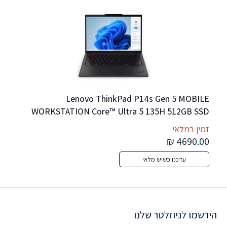
Lenovo ThinkPad P14s Gen 5 MOBILE 
WORKSTATION Core™ Ultra 5 135H 512GB SSD 
32GB 14.5″ WUXGA (1920×1200) IPS WIN11 Pro IR 
מח
זמין במלאי
זמי
Webcam BLACK Backlit keyboard FP Reader NEW 
0 ₪
4690.00 ₪
OPEN BOX
עדכנו כשיש מלאי
הירשמו לניוזלטר שלנו