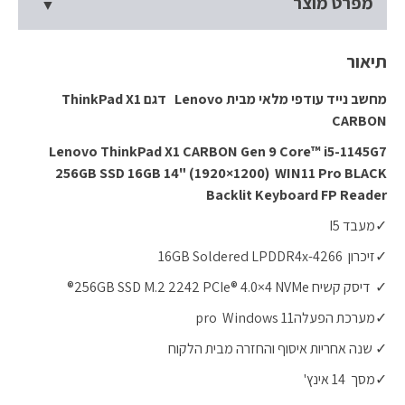
מפרט מוצר
תיאור
מחשב נייד עודפי מלאי מבית
Lenovo
דגם
ThinkPad X1
CARBON
Lenovo ThinkPad X1 CARBON Gen 9 Core™ i5-1145G7
256GB SSD 16GB 14" (1920×1200) WIN11 Pro BLACK
Backlit Keyboard FP Reader
✓מעבד I5
✓זיכרון 16GB Soldered LPDDR4x-4266
✓ דיסק קשיח 256GB SSD M.2 2242 PCIe® 4.0×4 NVMe®
✓מערכת הפעלהpro Windows 11
✓ שנה אחריות איסוף והחזרה מבית הלקוח
✓מסך 14 אינץ'