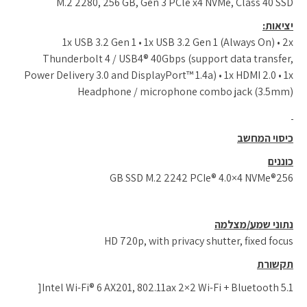
M.2 2280, 256 GB, Gen 3 PCle x4 NVMe, Class 40 SSD
יציאות:
1x USB 3.2 Gen 1 • 1x USB 3.2 Gen 1 (Always On) • 2x
Thunderbolt 4 / USB4® 40Gbps (support data transfer,
Power Delivery 3.0 and DisplayPort™ 1.4a) • 1x HDMI 2.0 • 1x
Headphone / microphone combo jack (3.5mm)
כיסוי המחשב
כוננים
GB SSD M.2 2242 PCIe® 4.0×4 NVMe®256
נתוני שמע/מצלמה
HD 720p, with privacy shutter, fixed focus
תקשורת
Intel Wi-Fi® 6 AX201, 802.11ax 2×2 Wi-Fi + Bluetooth 5.1[