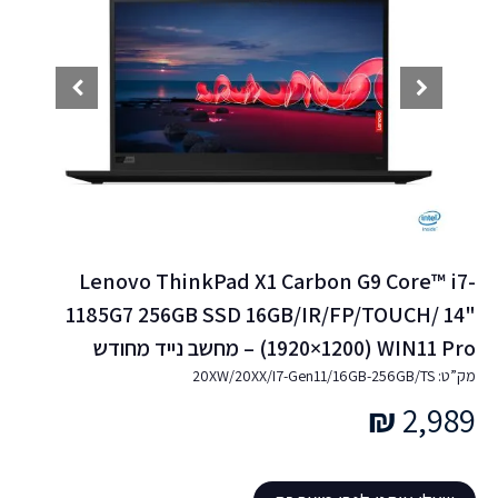
Lenovo ThinkPad X1 Carbon G9 Core™ i7-
1185G7 256GB SSD 16GB/IR/FP/TOUCH/ 14"
(1920×1200) WIN11 Pro – מחשב נייד מחודש
מק”ט: 20XW/20XX/I7-Gen11/16GB-256GB/TS
₪
2,989