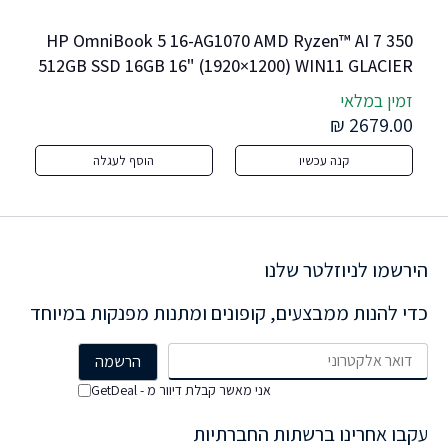
HP OmniBook 5 16-AG1070 AMD Ryzen™ AI 7 350 
512GB SSD 16GB 16" (1920×1200) WIN11 GLACIER 
SILVER
WIN11 NVIDIA® RTX 507
זמין במלאי
זמי
lbs
0 ₪
2679.00 ₪
קנה עכשיו
הוסף לעגלה
הירשמו לניוזלטר שלנו
כדי להנות ממבצעים, קופונים ומתנות מפנקות במיוחד
אני מאשר קבלת דיוור מ - GetDeal
עקבו אחרינו ברשתות החברתיות