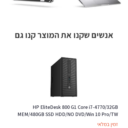
אנשים שקנו את המוצר קנו גם
HP EliteDesk 800 G1 Core i7-4770/32GB 
MEM/480GB SSD HDD/NO DVD/Win 10 Pro/TW
185H 1TB SSD 32GB 16" (2560×1600) 3ms 240Hz 
CK
זמין במלאי
זמי