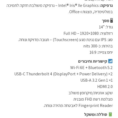
גרפיקה:
Intel® Iris® Xe Graphics – גרפיקה משולבת חזקה לתמיכה
במולטימדיה, מצגות ו-Office.
🖥
מסך
גודל: 14″
רזולוציה: Full HD – 1920×1080
סוג: IPS עם נגינת מגע (Touchscreen) – תגובה מדויקת ונוחה.
בהירות: כ-300 nits
יחס צפייה: 16:9
קישוריות וחיבורים
Wi-Fi 6E + Bluetooth 5.2
2× USB-C Thunderbolt 4 (DisplayPort + Power Delivery)
1× USB-A 3.2 Gen 1
HDMI 2.0
שקע אוזניות/מיקרופון משולב
מצלמת רשת FHD מובנית
Fingerprint Reader לאבטחה מהירה ונוחה.
סוללה ומשקל