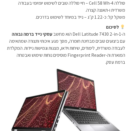
סוללה 4-Cell 58 Wh – חיי סוללה טובים לשימוש יומיומי בעבודה
משרדית ו-תאוצה קצרה.
משקל קל: כ-1.22 ק״ג – נייד במיוחד לשימוש בדרכים.
לסיכום
ה-Dell Latitude 7430 2-in-1 הוא מחשב
עסקי נייד ברמה גבוהה
עם ביצועים טובים מבחינת חומרה, מסך מגע איכותי ותצורה שמתאימה
לעבודה משרדית, לימודים, שיחות וידאו, מצגות וגמישות ניידות. המקלדת
המוארת וה-Fingerprint Reader מוסיפים נוחות שימוש ואבטחה
ברמת עסק.