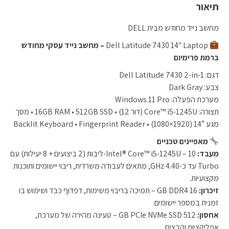
תיאור
מחשב נייד מחודש מבית DELL
Dell Latitude 7430 14" Laptop
– מחשב נייד עסקי מחודש
ברמת פרימיום
דגם: Dell Latitude 7430 2-in-1
צבע: Dark Gray
מערכת הפעלה: Windows 11 Pro
תצורה: Core™ i5-1245U (דור 12) • 16GB RAM • 512GB SSD • מסך
מגע 14″ (1920×1080) • Backlit Keyboard • Fingerprint Reader
מאפיינים טכניים
מעבד:
Intel® Core™ i5-1245U – 10-ליבות (2 ביצועים + 8 יעילות) עם
Turbo עד כ-4.40 GHz, מתאים לעבודה משרדית, ריבוי יישומים ותוכנות
מקצועיות.
זיכרון:
16 GB DDR4 – תמיכה בריבוי משימות, דפדוף כבד ושימוש בו
זמנית במספר יישומים.
אחסון:
512 GB PCIe NVMe SSD – טעינה מהירה של מערכת,
אפליקציות וקבצים.