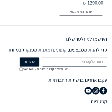
METALLIC MOON Backlit Keyboard 1-year 1-2 BIZ 
0 ₪
1290.00 ₪
עדכנו כשיש מלאי
הירשמו לניוזלטר שלנו
כדי להנות ממבצעים, קופונים ומתנות מפנקות במיוחד
אני מאשר קבלת דיוור מ - GetDeal
עקבו אחרינו ברשתות החברתיות
קטגוריות