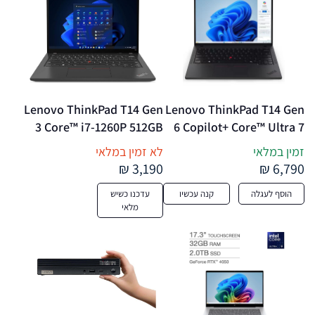
Lenovo ThinkPad T14 Gen 
Lenovo ThinkPad T14 Gen 
3 Core™ i7-1260P 512GB 
6 Copilot+ Core™ Ultra 7 
SSD 16GB 14" WUXGA 
258V 512GB SSD 32GB 14" 
זמין במלאי
לא זמין במלאי
(1920×1200) WIN11 Pro 
WUXGA (1920×1200) IPS 
3,190 ₪
6,790 ₪
WIN11 Pro IR Webcam 
BLACK – מחשב נייד מחודש
הוסף לעגלה
קנה עכשיו
עדכנו כשיש
BLACK Backlit Keyboard 
מלאי
FP Reader