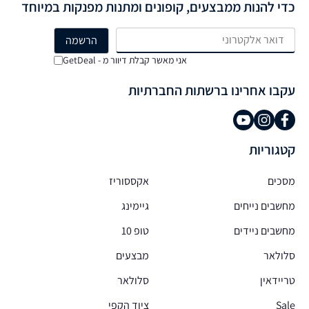
כדי להנות ממבצעים, קופונים ומתנות מפנקות במיוחד
אני מאשר קבלת דיוור מ - GetDeal
עקבו אחרינו ברשתות החברתיות
קטגוריות
מסכים
אקססוריז
מחשבים נייחים
גיימינג
מחשבים ניידים
טופ 10
סלולאר
מבצעים
טריידאין
סלולאר
Sale
ציוד הקפי