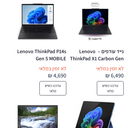
Backlit Keyboard FP 
Reader
נייד עודפים –  Lenovo 
Lenovo ThinkPad P14s 
Gen 5 MOBILE 
ThinkPad X1 Carbon Gen 
WORKSTATION Core™ 
13 Aura Edition Core™ 
לא זמין במלאי
לא זמין במלאי
Ultra 5 135H 512GB SSD 
Ultra 7 255U 1TB SSD 
4,690 ₪
6,490 ₪
32GB 14.5″ WUXGA 
32GB 14" WUXGA 
עדכנו כשיש
עדכנו כשיש
(1920×1200) IPS WIN11 
(1920×1200) 
מלאי
מלאי
Pro IR Webcam BLACK 
TOUCHSCREEN IPS WIN11 
Backlit keyboard FP 
Pro IR Webcam ECLIPSE 
Reader NEW OPEN BOX
BLACK Backlit Keyboard 
FP Reader