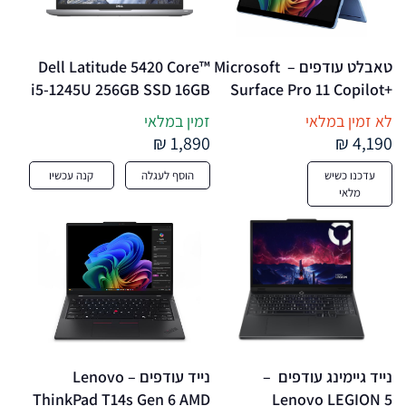
טאבלט עודפים –  Microsoft 
Dell Latitude 5420 Core™ 
i5-1245U 256GB SSD 16GB 
Surface Pro 11 Copilot+ 
14" FHD (1920 x 1080) 
Snapdragon® X Elite 
לא זמין במלאי
זמין במלאי
512GB SSD 16GB 13" 
WIN11 Pro – מחשב נייד 
1,890 ₪
4,190 ₪
(2880×1920) 
מחודש
עדכנו כשיש
הוסף לעגלה
קנה עכשיו
TOUCHSCREEN WIN11 2 
מלאי
Cameras SAPPHIRE
נייד גיימינג עודפים  – 
נייד עודפים – Lenovo 
ThinkPad T14s Gen 6 AMD 
Lenovo LEGION 5 