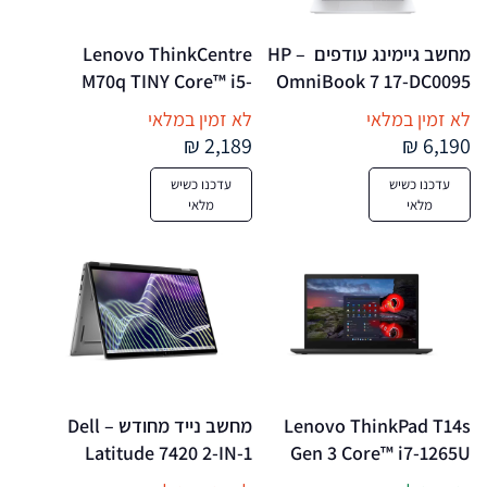
מחשב גיימינג עודפים  – HP 
Lenovo ThinkCentre 
M70q TINY Core™ i5-
OmniBook 7 17-DC0095 
10400T 256GB SSD 16GB 
Core™ Ultra 9 288V 2TB 
לא זמין במלאי
לא זמין במלאי
WIN11 Pro Keyboard 
SSD 32GB 17.3" 
2,189 ₪
6,190 ₪
(1920×1080) 
Mouse BLACK – מחשב נייד 
עדכנו כשיש
עדכנו כשיש
TOUCHSCREEN WIN11 
מחודש
מלאי
מלאי
NVIDIA® RTX 4050 
61442MB SILVER Backlit 
Keyboard US Sales Only
Lenovo ThinkPad T14s 
מחשב נייד מחודש – Dell 
Latitude 7420 2-IN-1 
Gen 3 Core™ i7-1265U 
Core™ i5-1145G7 256GB 
256GB SSD 32GB 14" 